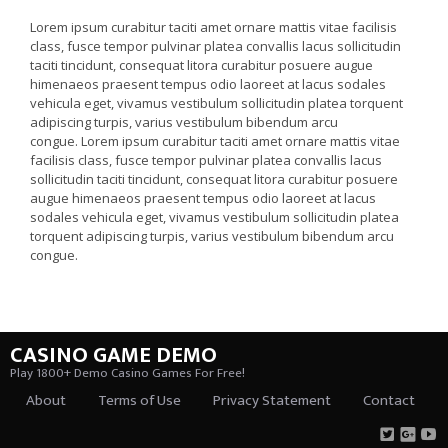
Lorem ipsum curabitur taciti amet ornare mattis vitae facilisis
class, fusce tempor pulvinar platea convallis lacus sollicitudin
taciti tincidunt, consequat litora curabitur posuere augue
himenaeos praesent tempus odio laoreet at lacus sodales
vehicula eget, vivamus vestibulum sollicitudin platea torquent
adipiscing turpis, varius vestibulum bibendum arcu
congue. Lorem ipsum curabitur taciti amet ornare mattis vitae
facilisis class, fusce tempor pulvinar platea convallis lacus
sollicitudin taciti tincidunt, consequat litora curabitur posuere
augue himenaeos praesent tempus odio laoreet at lacus
sodales vehicula eget, vivamus vestibulum sollicitudin platea
torquent adipiscing turpis, varius vestibulum bibendum arcu
congue.
CASINO GAME DEMO
Play 1800+ Demo Casino Games For Free!
About
Terms of Use
Privacy Statement
Contact